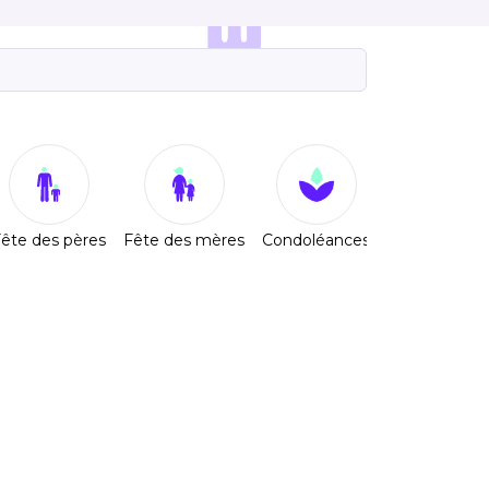
ête des pères
Fête des mères
Condoléances
Bonne Anné