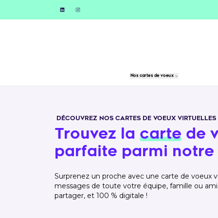
https://www.linkedin.com/company/moénou
https://www.instagram.com/moenou.fr/
Nos cartes de voeux
DÉCOUVREZ NOS CARTES DE VOEUX VIRTUELLES 
Trouvez la
carte
de v
parfaite parmi notre 
Surprenez un proche avec une carte de voeux vi
messages de toute votre équipe, famille ou amis. 
partager, et 100 % digitale !