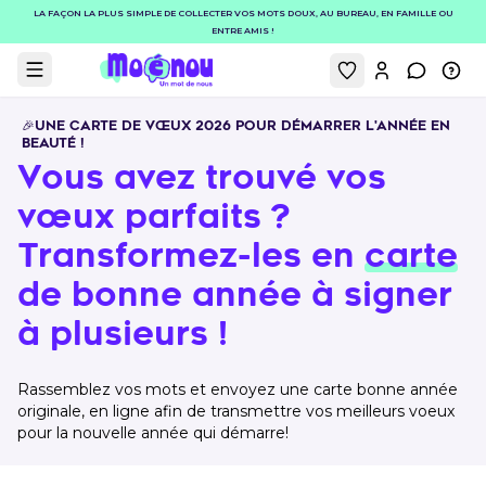
LA FAÇON LA PLUS SIMPLE DE COLLECTER VOS MOTS DOUX, AU BUREAU, EN FAMILLE OU
ENTRE AMIS !
Mon compt
Contact
Inf
Afficher le menu
🎉UNE CARTE DE VŒUX 2026 POUR DÉMARRER L'ANNÉE EN
BEAUTÉ !
Vous avez trouvé vos
vœux parfaits ?
Transformez-les en
carte
de bonne année à signer
à plusieurs !
Rassemblez vos mots et envoyez une carte bonne année
originale, en ligne afin de transmettre vos meilleurs voeux
pour la nouvelle année qui démarre!