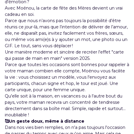
d'émotion ?
Avec
Moénou
, la carte de fête des Mères devient un vrai
cadeau en soi.
Parce que nous n’avons pas toujours la possibilité d’être
réunis ce jour-là, mais que l’intention de délivrer de l’amour,
elle, ne disparaît pas, invitez facilement vos frères, sœurs,
ou même vos ami(e)s à y ajouter un mot, une photo ou un
GIF. Le tout, sans vous déplacer !
Une manière moderne et sincère de recréer l'effet "carte
qui passe de main en main" version 2025.
Parce que toutes les occasions sont bonnes pour rappeler à
votre maman combien elle compte,
Moénou
vous facilite
la vie : vous choisissez un modèle, vous l'envoyez aux
participants, chacun signe et hop, le tour est joué. Une
carte unique, pour une femme unique.
Qu'elle soit à la maison, en vacances ou à l'autre bout du
pays, votre maman recevra un concentré de tendresse
directement dans sa boîte mail. Simple, rapide et surtout...
inoubliable !
🥰Un geste doux, même à distance
Dans nos vies bien remplies, on n'a pas toujours l'occasion
de passer du temps avec ceux qu'on aime. Mais cela ne