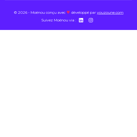
©
2026
-
Moénou
conçu avec
développé par
youzoune.com
Suivez
Moénou
via :
https://www.linkedi
https://www.inst