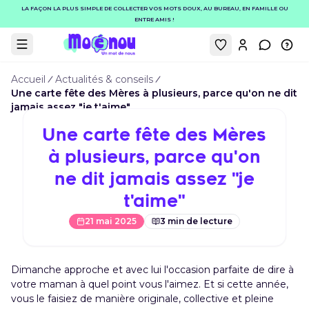
LA FAÇON LA PLUS SIMPLE DE COLLECTER VOS MOTS DOUX, AU BUREAU, EN FAMILLE OU
ENTRE AMIS !
Mon compt
Contact
Inf
Afficher le menu
Accueil
Actualités & conseils
Une carte fête des Mères à plusieurs, parce qu'on ne dit
jamais assez "je t'aime"
Une carte fête des Mères
à plusieurs, parce qu'on
ne dit jamais assez "je
t'aime"
21 mai 2025
3
min de lecture
Dimanche approche et avec lui l'occasion parfaite de dire à
votre maman à quel point vous l'aimez. Et si cette année,
vous le faisiez de manière originale, collective et pleine