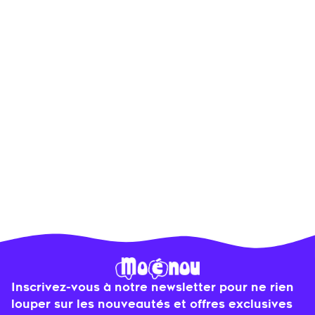
3
.
Envoyez votre carte au moment
parfait
Programmez l’envoi ou partagez-la
immédiatement pour créer une belle
surprise.
Inscrivez-vous à notre newsletter pour ne rien
louper sur les nouveautés et offres exclusives