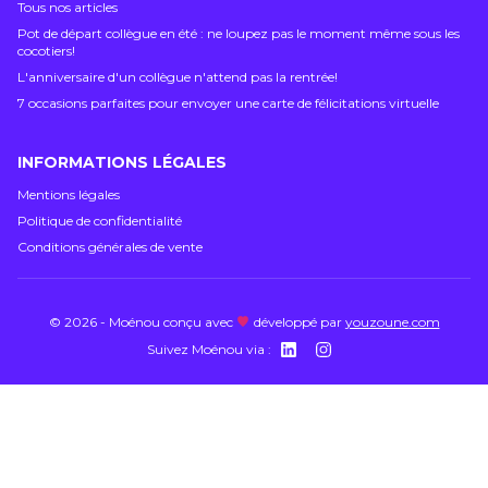
Tous nos articles
Pot de départ collègue en été : ne loupez pas le moment même sous les
cocotiers!
L'anniversaire d'un collègue n'attend pas la rentrée!
7 occasions parfaites pour envoyer une carte de félicitations virtuelle
INFORMATIONS LÉGALES
Mentions légales
Politique de confidentialité
Conditions générales de vente
©
2026
-
Moénou
conçu avec
développé par
youzoune.com
Suivez
Moénou
via :
https://www.linkedi
https://www.inst