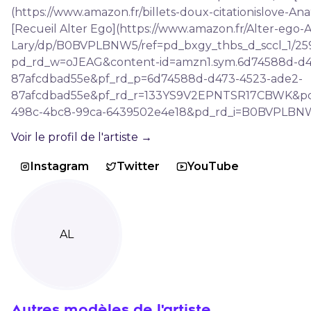
(https://www.amazon.fr/billets-doux-citationislove-
[Recueil Alter Ego](https://www.amazon.fr/Alter-eg
Lary/dp/B0BVPLBNW5/ref=pd_bxgy_thbs_d_sccl_1/25
pd_rd_w=oJEAG&content-id=amzn1.sym.6d74588d-d4
87afcdbad55e&pf_rd_p=6d74588d-d473-4523-ade2-
87afcdbad55e&pf_rd_r=133YS9V2EPNTSR17CBWK&p
498c-4bc8-99ca-6439502e4e18&pd_rd_i=B0BVPLBN
Voir le profil de l'artiste →
Instagram
Twitter
YouTube
AL