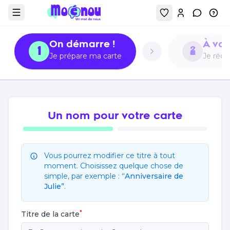
Mon compt
Contact
Inf
Afficher le menu
On démarre !
À vos
1
2
Je prépare ma carte
Je réd
Un nom pour votre carte
Vous pourrez modifier ce titre à tout
moment. Choisissez quelque chose de
simple, par exemple :
“Anniversaire de
Julie”
.
*
Titre de la carte