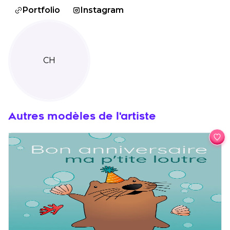
Portfolio
Instagram
CH
Autres modèles de l'artiste
Ajo