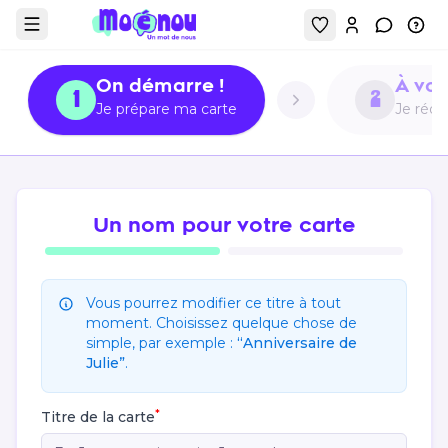
Mon compt
Contact
Inf
Afficher le menu
On démarre !
À vos
1
2
Je prépare ma carte
Je réd
Un nom pour votre carte
Vous pourrez modifier ce titre à tout
moment. Choisissez quelque chose de
simple, par exemple :
“Anniversaire de
Julie”
.
*
Titre de la carte