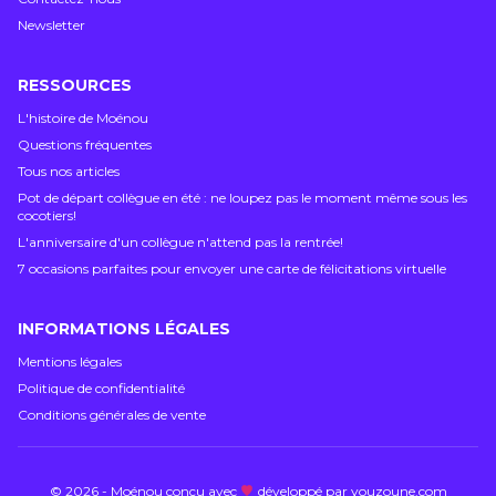
Newsletter
RESSOURCES
L'histoire de Moénou
Questions fréquentes
Tous nos articles
Pot de départ collègue en été : ne loupez pas le moment même sous les
cocotiers!
L'anniversaire d'un collègue n'attend pas la rentrée!
7 occasions parfaites pour envoyer une carte de félicitations virtuelle
INFORMATIONS LÉGALES
Mentions légales
Politique de confidentialité
Conditions générales de vente
©
2026
-
Moénou
conçu avec
développé par
youzoune.com