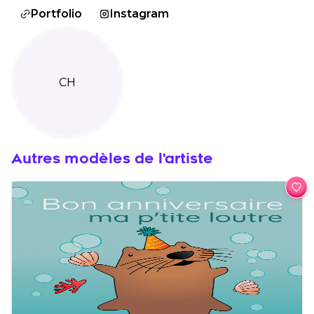
Portfolio
Instagram
CH
Autres modèles de l'artiste
Ajo